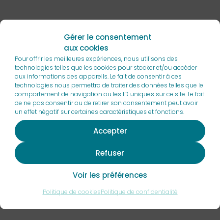
Gérer le consentement
aux cookies
Pour offrir les meilleures expériences, nous utilisons des
Un service de location « sur-
technologies telles que les cookies pour stocker et/ou accéder
aux informations des appareils. Le fait de consentir à ces
mesure »
technologies nous permettra de traiter des données telles que le
comportement de navigation ou les ID uniques sur ce site. Le fait
pour les aéroclubs
de ne pas consentir ou de retirer son consentement peut avoir
un effet négatif sur certaines caractéristiques et fonctions.
Accepter
La location est répandue dans l’aviation depuis des
dizaines d’années,
notamment pour les compagnies
aériennes. C’est ainsi devenu un mode
d’acquisition
Refuser
incontournable.
Voir les préférences
Le service de location Green Aerolease est « tout
Politique de cookies
inclus » :
Politique de confidentialité