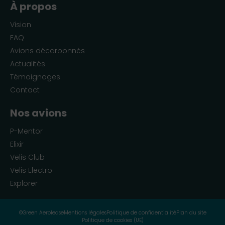
À propos
Vision
FAQ
Avions décarbonnés
Actualités
Témoignages
Contact
Nos avions
P-Mentor
Elixir
Velis Club
Velis Electro
Explorer
©Green Aerolease
Mentions légales
Politique de confidentialité
Plan du site
Politique de cookies (UE)