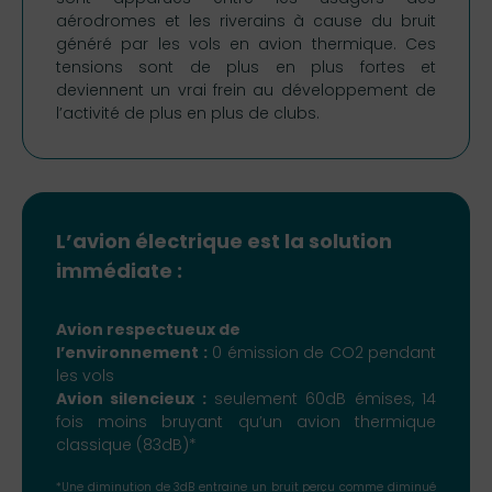
aérodromes et les riverains à cause du bruit
généré par les vols en avion thermique. Ces
tensions sont de plus en plus fortes et
deviennent un vrai frein au développement de
l’activité de plus en plus de clubs.
L’avion électrique est la solution
immédiate :
Avion respectueux de
l’environnement :
0 émission de CO2 pendant
les vols
Avion silencieux :
seulement 60dB émises, 14
fois moins bruyant qu’un avion thermique
classique (83dB)*
*Une diminution de 3dB entraine un bruit perçu comme diminué