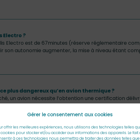
 Electro ?
is Electro est de 67minutes (réserve réglementaire compr
 son autonomie augmenter, la mise à niveau étant compr
t-ce plus dangereux qu’en avion thermique ?
hé, un avion nécessite l’obtention une certification délivr
de tests effectués au sol et en vol afin de garantir un cer
un avion thermique car il est certifié selon les mêmes sta
Gérer le consentement aux cookies
r offrir les meilleures expériences, nous utilisons des technologies telles q
 cookies pour stocker et/ou accéder aux informations des appareils. Le fait
sentir à ces technologies nous permettra de traiter des données telles que