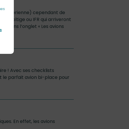
nes
curité Aérienne) cependant de
de voltige ou IFR qui arriveront
il dans l’onglet « Les avions
s
ire ! Avec ses checklists
st le parfait avion bi-place pour
ues. En effet, les avions