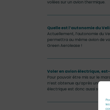
volées sur un avion thermique.
Quelle est l’autonomie du Velis
Actuellement, l’autonomie du Vel
permettra au même avion de voir
Green Aerolease !
Voler en avion électrique, es
Pour pouvoir être mis sur le marc
n’est obtenue qu’après une série 
électrique est donc aussi sûr qu’
Pou
les
con