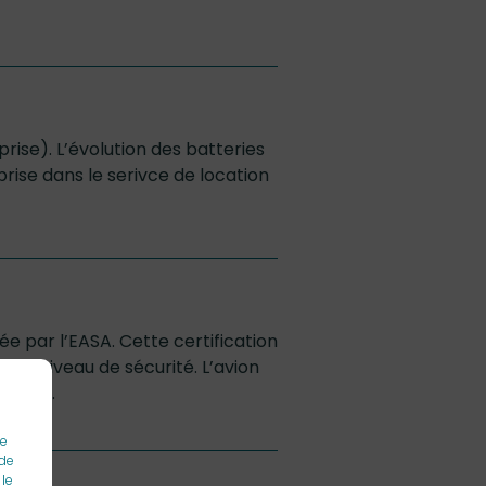
ise). L’évolution des batteries
ise dans le serivce de location
ée par l’EASA. Cette certification
tain niveau de sécurité. L’avion
ndards.
ue
 de
 le