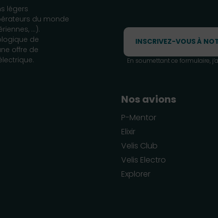
s légers
opérateurs du monde
iennes, ...).
cologique de
une offre de
́lectrique.
En soumettant ce formulaire, j’a
Nos avions
P-Mentor
Elixir
Velis Club
Velis Electro
Explorer